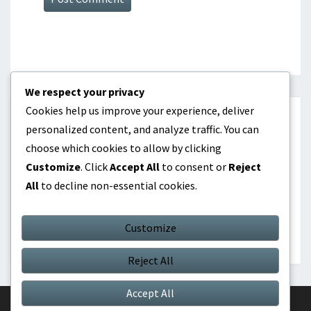
We respect your privacy
Cookies help us improve your experience, deliver
CATÉGORIES
personalized content, and analyze traffic. You can
choose which cookies to allow by clicking
Biographies des joueurs
Customize
. Click
Accept All
to consent or
Reject
All
to decline non-essential cookies.
Points forts de la carrière
Réalisations internationales
Customize
Reject All
Accept All
© 2026
|
Proudly Powered by
WordPress
|
Theme:
Nisarg