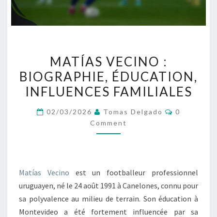
MATÍAS
MATÍAS VECINO :
VECINO
BIOGRAPHIE, ÉDUCATION,
:
INFLUENCES FAMILIALES
BIOGRAPHIE,
ÉDUCATION,
Comments
02/03/2026
Tomas Delgado
0
INFLUENCES
Comment
FAMILIALES
Matías Vecino
est un footballeur professionnel
uruguayen, né le 24 août 1991 à Canelones, connu pour
sa polyvalence au milieu de terrain. Son éducation à
Montevideo a été fortement influencée par sa