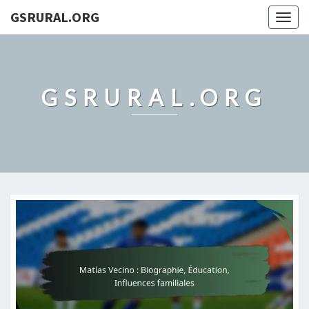
GSRURAL.ORG
Togg
navig
GSRURAL.ORG